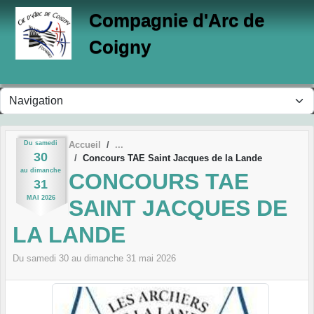
Panneau de gestion des cookies
Compagnie d'Arc de
Coigny
Du
samedi
Accueil
30
Concours TAE Saint Jacques de la Lande
au
dimanche
CONCOURS TAE
31
MAI
2026
SAINT JACQUES DE
LA LANDE
Du
samedi
30
au
dimanche
31
mai
2026