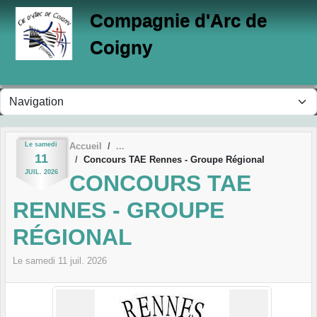
Panneau de gestion des cookies
Compagnie d'Arc de
Coigny
Le
samedi
Accueil
11
Concours TAE Rennes - Groupe Régional
JUIL.
2026
CONCOURS TAE
RENNES - GROUPE
RÉGIONAL
Le
samedi
11
juil.
2026